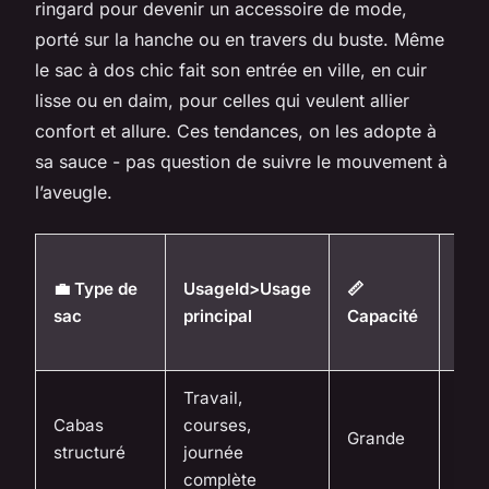
ringard pour devenir un accessoire de mode,
porté sur la hanche ou en travers du buste. Même
le sac à dos chic fait son entrée en ville, en cuir
lisse ou en daim, pour celles qui veulent allier
confort et allure. Ces tendances, on les adopte à
sa sauce - pas question de suivre le mouvement à
l’aveugle.
⭐
💼 Type de
UsageId>Usage
📏
Niv
sac
principal
Capacité
de
for
Travail,
Cabas
courses,
Grande
⭐⭐
structuré
journée
complète