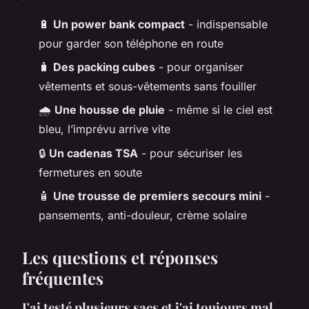
🔋
Un power bank compact
- indispensable
pour garder son téléphone en route
🧳
Des packing cubes
- pour organiser
vêtements et sous-vêtements sans fouiller
🌧️
Une housse de pluie
- même si le ciel est
bleu, l’imprévu arrive vite
🔒
Un cadenas TSA
- pour sécuriser les
fermetures en soute
🧴
Une trousse de premiers secours mini
-
pansements, anti-douleur, crème solaire
Les questions et réponses
fréquentes
J'ai testé plusieurs sacs et j'ai toujours mal