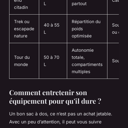
end
Cabine
L
partout
citadin
Trek ou
Répartition du
40 à 55
Soute
escapade
poids
L
ou dos
nature
optimisée
Autonomie
Tour du
50 à 70
totale,
Soute
monde
L
compartiments
multiples
Comment entretenir son
équipement pour qu'il dure ?
Un bon sac à dos, ce n’est pas un achat jetable.
Avec un peu d’attention, il peut vous suivre