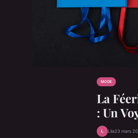
MODE
La Fée
: Un Vo
L
Lila
23 mars 2