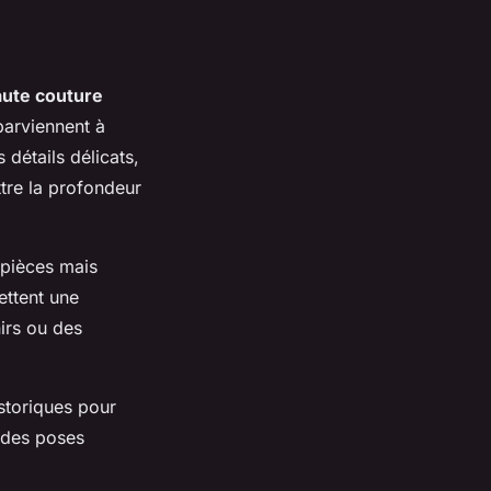
aute couture
parviennent à
 détails délicats,
ttre la profondeur
 pièces mais
ettent une
irs ou des
storiques pour
t des poses