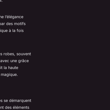
i.
ne l’élégance
par des motifs
que à la fois
es robes, souvent
é avec une grâce
it la haute
t magique.
tes se démarquent
ent des éléments