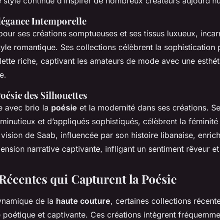
e style continue d’inspirer de nombreux créateurs aujourd’hu
Élégance Intemporelle
pour ses créations somptueuses et ses tissus luxueux, incar
tyle romantique. Ses collections célèbrent la sophistication 
alette riche, captivant les amateurs de mode avec une esthéti
e.
Poésie des Silhouettes
e avec brio la
poésie
et la modernité dans ses créations. S
 minutieux et d’appliqués sophistiqués, célèbrent la féminit
ision de Saab, influencée par son histoire libanaise, enrich
ension narrative captivante, infligant un sentiment rêveur e
 Récentes qui Capturent la Poésie
ynamique de la
haute couture
, certaines collections récen
 poétique et captivante. Ces créations intègrent fréquemm