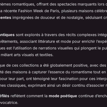
thèmes romantiques, offrant des spectacles marquants lors
la récente Fashion Week de Paris, plusieurs maisons célèbr
centes
imprégnées de douceur et de nostalgie, séduisant cri
ntiques
sont explorés à travers des récits complexes intég
êtements, associant littérature et mode pour enrichir l’expé
es est l’utilisation de narrations visuelles qui plongent le p
mêlant arts visuels et textiles.
ique de ces collections a été globalement positive, avec de
leté des maisons à capturer l’essence du romantisme tout en
ur leur part, ont témoigné leur fascination pour ces interp
s classiques, exprimant ainsi un désir continu d’associer m
́filés
reflètent comment la
mode poétique
continue d’ench
vocatrice.