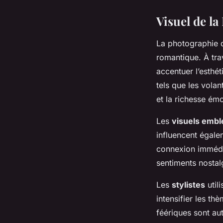
Visuel de l
La photographie d
romantique. À tra
accentuer l’esthé
tels que les vola
et la richesse ém
Les
visuels emb
influencent égale
connexion immédia
sentiments nostal
Les
stylistes
util
intensifier les t
féériques sont au