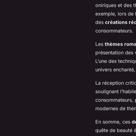
oniriques et des 
exemple, lors de 
des
créations ré
consommateurs.
Les
thèmes roma
présentation des v
L’une des techniqu
univers enchanté, 
La réception crit
soulignant l’habi
consommateurs, po
modernes de thème
En somme, ces
de
quête de beauté é