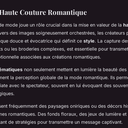
a Haute Couture Romantique
e mode joue un rôle crucial dans la mise en valeur de la
h
vers des images soigneusement orchestrées, les créateurs 
tique douce et évocatrice qui définit ce
style
. La capture des
nts ou les broderies complexes, est essentielle pour transme
otionnelle associées aux créations romantiques.
lématiques
non seulement mettent en lumière la beauté des
ment la perception globale de la mode romantique. Ils perm
te avec le spectateur, souvent en lui évoquant des souven
giques.
isent fréquemment des paysages oniriques ou des décors hi
hèmes romantiques. Des fonds floraux, des jeux de lumière e
tant de stratégies pour transmettre un message captivant.