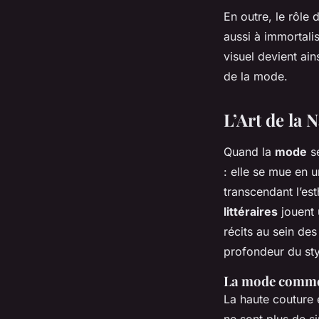
En outre, le rôle 
aussi à immortali
visuel devient ai
de la mode.
L’Art de la 
Quand la
mode
se
: elle se mue en 
transcendant l’es
littéraires
jouent 
récits au sein de
profondeur du sty
La mode comme 
La haute couture e
ne sont plus de s