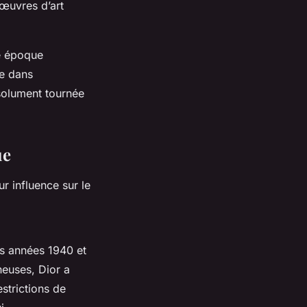
œuvres d’art
ne époque
ge dans
ésolument tournée
ue
r influence sur le
es années 1940 et
neuses, Dior a
strictions de